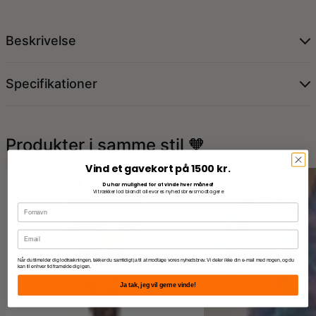
Beskrivelse
Specifikationer
Produkter i samme stil 🧡
Vind et gavekort på 1500 kr.
Du har mulighed for at vinde hver måned!
Vi trækker lod blandt alle vores nyhedsbrevsmodtagere
Når du tilmelder dig lodtrækningen, takker du samtidigt ja til at modtage vores nyhedsbrev. Vi deler ikke din e-mail med nogen, og du
kan til enhver tid framelde dig igen.
Ja tak, jeg vil gerne vinde!