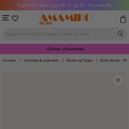
Vi går ned i gear i uge 30, 31 og 32 - Se mere info
✓
Dansk virksomhed
Forsiden
/
Overdele & underdele
/
Bluser og Toppe
/
Botan Bluse - Win