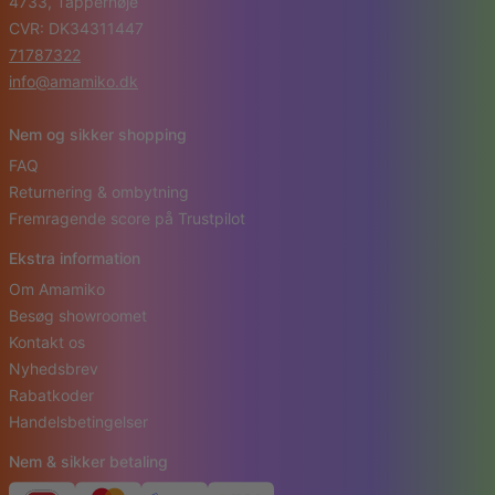
4733, Tappernøje
CVR: DK34311447
71787322
info@amamiko.dk
Nem og sikker shopping
FAQ
Returnering & ombytning
Fremragende score på Trustpilot
Ekstra information
Om Amamiko
Besøg showroomet
Kontakt os
Nyhedsbrev
Rabatkoder
Handelsbetingelser
Nem & sikker betaling