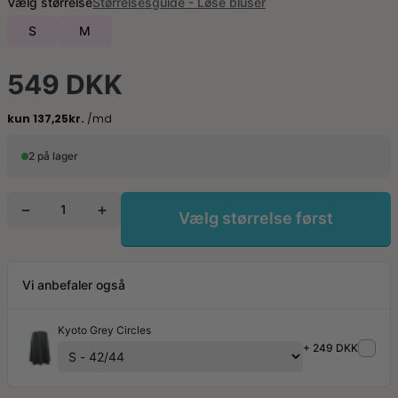
Vælg størrelse
Størrelsesguide - Løse bluser
S
M
549 DKK
2 på lager
−
+
Vælg størrelse først
Vi anbefaler også
Kyoto Grey Circles
+ 249 DKK