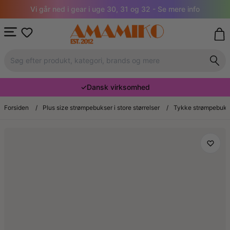
Vi går ned i gear i uge 30, 31 og 32 - Se mere info
✓
Dansk virksomhed
Forsiden
/
Plus size strømpebukser i store størrelser
/
Tykke strømpebukser