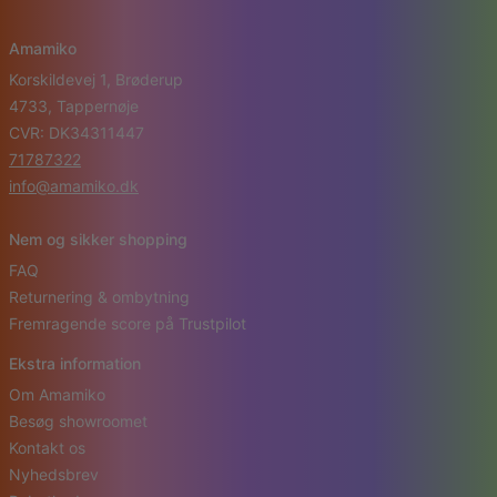
Amamiko
Korskildevej 1, Brøderup
4733, Tappernøje
CVR: DK34311447
71787322
info@amamiko.dk
Nem og sikker shopping
FAQ
Returnering & ombytning
Fremragende score på Trustpilot
Ekstra information
Om Amamiko
Besøg showroomet
Kontakt os
Nyhedsbrev