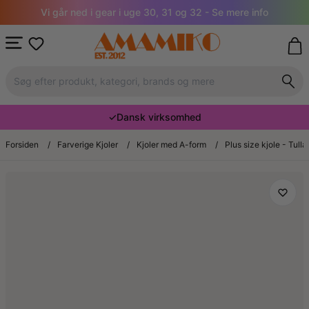
Vi går ned i gear i uge 30, 31 og 32 - Se mere info
✓
Dansk virksomhed
Forsiden
/
Farverige Kjoler
/
Kjoler med A-form
/
Plus size kjole - Tull