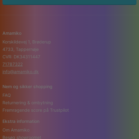
Amamiko
Korskildevej 1, Brøderup
4733, Tappernøje
CVR: DK34311447
71787322
info@amamiko.dk
Nem og sikker shopping
FAQ
Returnering & ombytning
Fremragende score på Trustpilot
Ekstra information
Om Amamiko
Besøg showroomet