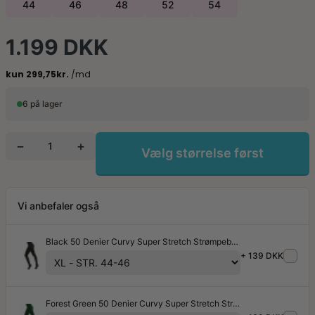
44
46
48
52
54
1.199 DKK
6 på lager
−
+
Vælg størrelse først
Vi anbefaler også
Black 50 Denier Curvy Super Stretch Strømpebukser
+ 139 DKK
Forest Green 50 Denier Curvy Super Stretch Strømpebukser