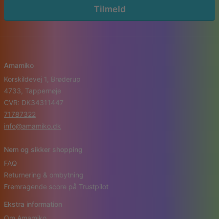
Tilmeld
Amamiko
Korskildevej 1, Brøderup
4733, Tappernøje
CVR: DK34311447
71787322
info@amamiko.dk
Nem og sikker shopping
FAQ
Returnering & ombytning
Fremragende score på Trustpilot
Ekstra information
Om Amamiko