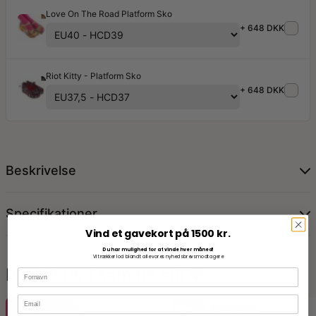
Love On The Road Platform Sko
+ 648 DKK
Riot Kitty - Platform Sko
+ 648 DKK
Beskrivelse
Specifikationer
Vind et gavekort på 1500 kr.
Du har mulighed for at vinde hver måned!
Vi trækker lod blandt alle vores nyhedsbrevsmodtagere
Produkter i samme stil 🧡
Spar 30%
Spar 30%