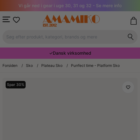
Vi går ned i gear i uge 30, 31 og 32 - Se mere info
✓
Dansk virksomhed
Forsiden
/
Sko
/
Plateau Sko
/
Purrfect time - Platform Sko
Spar 30%