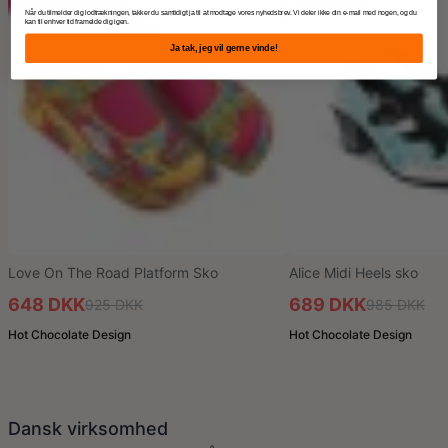
Når du tilmelder dig lodtrækningen, takker du samtidigt ja til at modtage vores nyhedsbrev. Vi deler ikke din e-mail med nogen, og du
kan til enhver tid framelde dig igen.
Ja tak, jeg vil gerne vinde!
Love On The Road Platform Sko
Alice Midi Heels sko
648 DKK
689 DKK
925 DKK
985 DKK
Hot Chocolate Design
Hot Chocolate Design
Dansk virksomhed