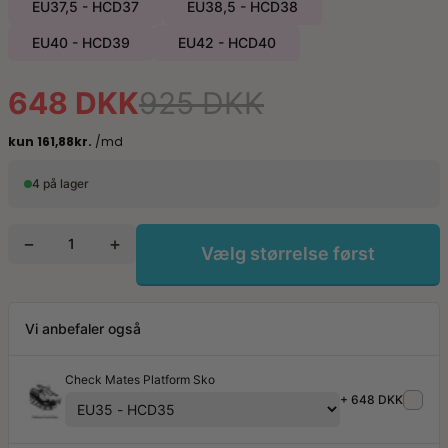
EU37,5 - HCD37
EU38,5 - HCD38
EU40 - HCD39
EU42 - HCD40
648 DKK
925 DKK
4 på lager
−
+
Vælg størrelse først
Vi anbefaler også
Check Mates Platform Sko
+ 648 DKK