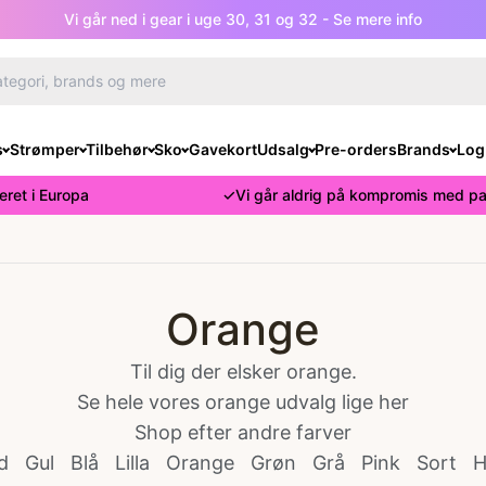
Vi går ned i gear i uge 30, 31 og 32 - Se mere info
s
Strømper
Tilbehør
Sko
Gavekort
Udsalg
Pre-orders
Brands
Log
ceret i Europa
✓
Vi går aldrig på kompromis med p
Orange
Til dig der elsker orange.
Se hele vores orange udvalg lige her
Shop efter andre farver
d
Gul
Blå
Lilla
Orange
Grøn
Grå
Pink
Sort
H