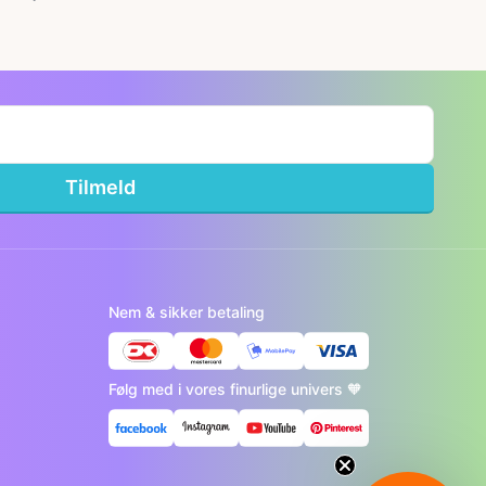
Tilmeld
Nem & sikker betaling
Følg med i vores finurlige univers 🧡