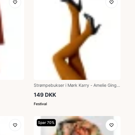
Strømpebukser i Mørk Karry - Amelie Ginger
Festival96130
149 DKK
Festival
Spar 70%