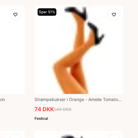
Spar 51%
kin
Strømpebukser i Orange - Amelie Tomato
Festival96130
74 DKK
149 DKK
Festival