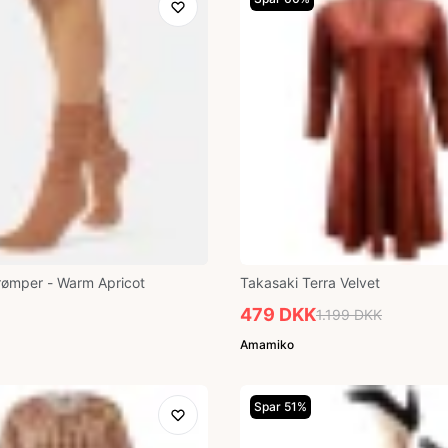
strømper - Warm Apricot
Takasaki Terra Velvet
479 DKK
1.199 DKK
Amamiko
Spar 51%