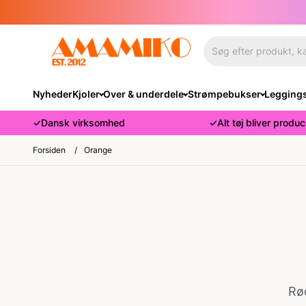
Nyheder
Kjoler
Over & underdele
Strømpebukser
Legging
✓
Dansk virksomhed
✓
Alt tøj bliver produ
Forsiden
/
Orange
Rø