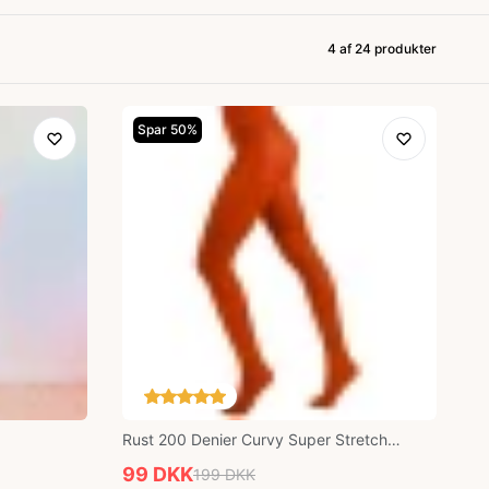
4 af
24
produkter
Spar 50%
Rust 200 Denier Curvy Super Stretch
Strømpebukser
99 DKK
199 DKK