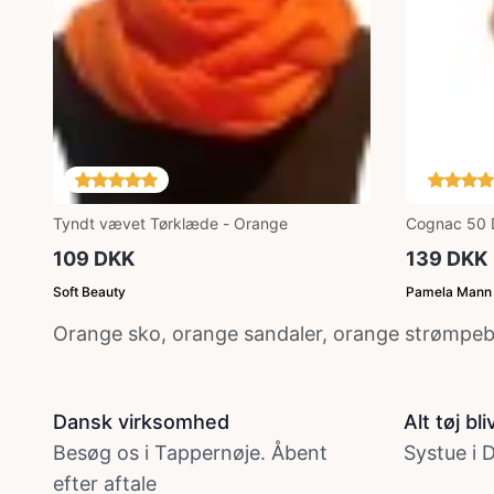
Tyndt vævet Tørklæde - Orange
Cognac 50 D
Strømpebuk
109 DKK
139 DKK
Soft Beauty
Pamela Mann
Orange sko, orange sandaler, orange strømpeb
Dansk virksomhed
Alt tøj b
Besøg os i Tappernøje. Åbent
Systue i
efter aftale