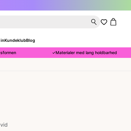
 in
Kundeklub
Blog
asformen
✓
Materialer med lang holdbarhed
vid