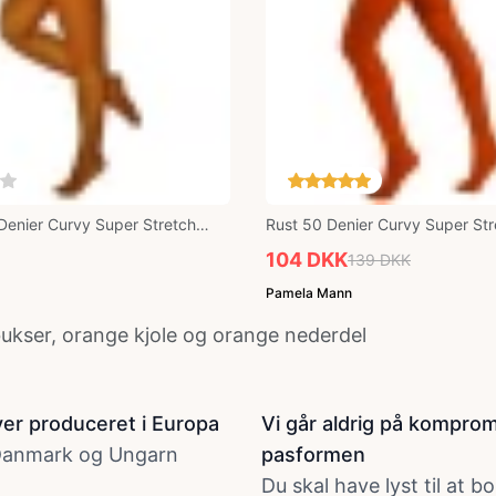
enier Curvy Super Stretch
Rust 50 Denier Curvy Super Str
ser
Strømpebukser
104 DKK
139 DKK
Pamela Mann
ukser, orange kjole og orange nederdel
liver produceret i Europa
Vi går aldrig på kompro
 Danmark og Ungarn
pasformen
Du skal have lyst til at bo 