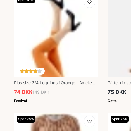
Plus size 3/4 Leggings i Orange - Amelie
Glitter rib 
Tomato Festival96120
74 DKK
75 DKK
149 DKK
Festival
Cette
Spar 75%
Spar 75%