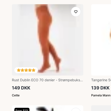
Rust Dublin ECO 70 denier - Strømpebukser
Tangerine 5
med Satin finish
Strømpebuk
149 DKK
139 DKK
Cette
Pamela Mann
Spar 51%