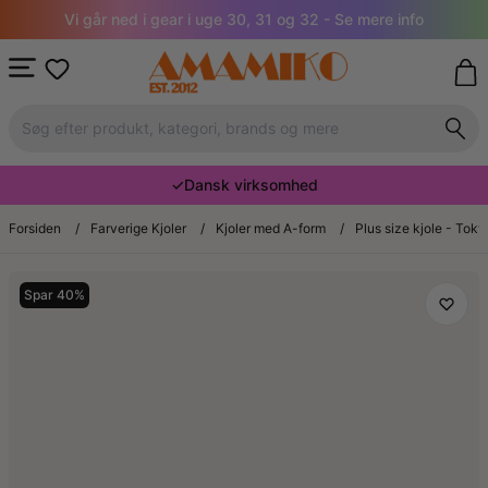
Vi går ned i gear i uge 30, 31 og 32 - Se mere info
✓
Dansk virksomhed
Forsiden
/
Farverige Kjoler
/
Kjoler med A-form
/
Plus size kjole - Tok
Spar 40%