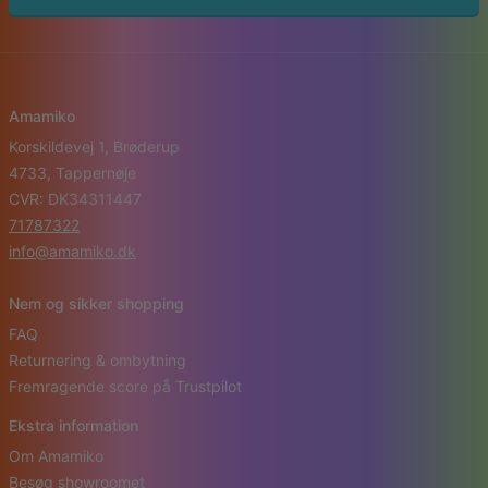
Amamiko
Korskildevej 1, Brøderup
4733, Tappernøje
CVR: DK34311447
71787322
info@amamiko.dk
Nem og sikker shopping
FAQ
Returnering & ombytning
Fremragende score på Trustpilot
Ekstra information
Om Amamiko
Besøg showroomet