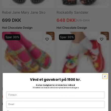
Rebel Jane Mary Jane Sko
Rockabilly Sandaler
699 DKK
648 DKK
925 DKK
Hot Chocolate Design
Hot Chocolate Design
Spar 30%
Spar 30%
Vind et gavekort på 1500 kr.
Du har mulighed for at vinde hver måned!
Vi trækker lod blandt alle vores nyhedsbrevsmodtagere
Love On The Road Platform Sko
Star Fluff Sneakers
648 DKK
648 DKK
925 DKK
925 DKK
Hot Chocolate Design
Hot Chocolate Design