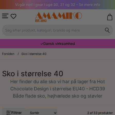
Vi går ned i gear i uge 30, 31 og 32 - Se mere info
✓
Dansk virksomhed
Forsiden
/
Sko i størrelse 40
Sko i størrelse 40
Her finder du alle sko vi har på lager fra Hot
Chocolate Design i størrelse EU40 - HCD39
Både flade sko, højhælede sko og støvler
Filtrer
2 af
33
produkter