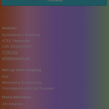
Amamiko
Korskildevej 1, Brøderup
4733, Tappernøje
CVR: DK34311447
71787322
info@amamiko.dk
Nem og sikker shopping
FAQ
Returnering & ombytning
Fremragende score på Trustpilot
Ekstra information
Om Amamiko