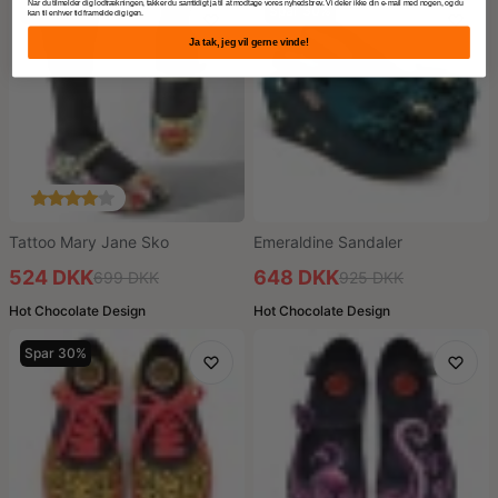
Når du tilmelder dig lodtrækningen, takker du samtidigt ja til at modtage vores nyhedsbrev. Vi deler ikke din e-mail med nogen, og du
Spar 25%
Spar 30%
kan til enhver tid framelde dig igen.
Ja tak, jeg vil gerne vinde!
Tattoo Mary Jane Sko
Emeraldine Sandaler
524 DKK
648 DKK
699 DKK
925 DKK
Hot Chocolate Design
Hot Chocolate Design
Spar 30%