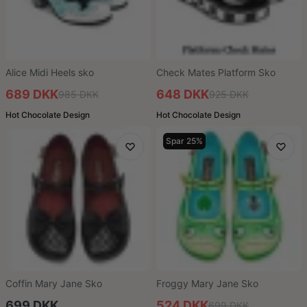
Alice Midi Heels sko
Check Mates Platform Sko
689 DKK
648 DKK
985 DKK
925 DKK
Hot Chocolate Design
Hot Chocolate Design
Spar 25%
Coffin Mary Jane Sko
Froggy Mary Jane Sko
699 DKK
524 DKK
699 DKK